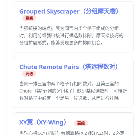
Grouped Skyscraper（分组摩天楼）
高级
当强链接的端点扩展为同宫内多个格子组成的分组
时，利用分组强链接进行候选数排除。摩天楼技巧的
分组扩展形式，能够发现更多的排除机会。
Chute Remote Pairs（塔远程数对）
高级
当同一排三宫中两个格子有相同数对，且第三宫的
Chute（某行/列的3个格子）缺少某候选数时，可推断
数对格子中必有一个是另一候选数，从而进行排除。
XY翼（XY-Wing）
高级
当轴心格{X,Y}能同时看到翼格{X,Z}和{Y,Z}时，Z必定